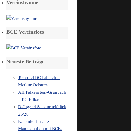
Vereinshymne
BCE Vereinsfoto
Neueste Beiträge
Testspiel BC Erlbach –
Merkur Oelsnitz
AH Falkenstein-Grünbach
– BC Erlbach
D-Jugend Saisonrückblick
25/26
Kalender für alle
Mannschaften mit BCE-