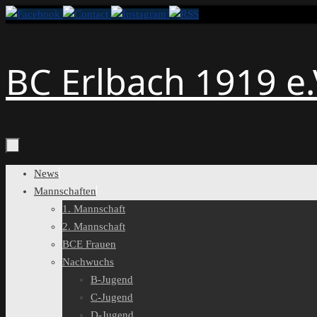
Zum
Inhalt
springen
BC Erlbach 1919 e.
Zum
News
Inhalt
Mannschaften
springen
1. Mannschaft
2. Mannschaft
BCE Frauen
Nachwuchs
B-Jugend
C-Jugend
D-Jugend