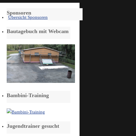
Sponsoren
Übersicht Sponsoren
Bautagebuch mit Webcam
Bambini-Training
Jugendtrainer gesucht