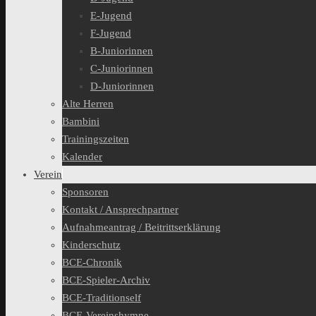
E-Jugend
F-Jugend
B-Juniorinnen
C-Juniorinnen
D-Juniorinnen
Alte Herren
Bambini
Trainingszeiten
Kalender
Verein
Sponsoren
Kontakt / Ansprechpartner
Aufnahmeantrag / Beitrittserklärung
Kinderschutz
BCE-Chronik
BCE-Spieler-Archiv
BCE-Traditionself
BCE-Vereinshymne