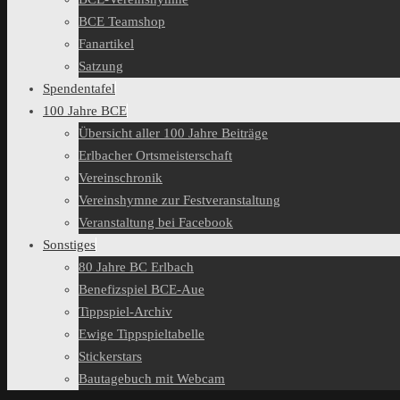
BCE Teamshop
Fanartikel
Satzung
Spendentafel
100 Jahre BCE
Übersicht aller 100 Jahre Beiträge
Erlbacher Ortsmeisterschaft
Vereinschronik
Vereinshymne zur Festveranstaltung
Veranstaltung bei Facebook
Sonstiges
80 Jahre BC Erlbach
Benefizspiel BCE-Aue
Tippspiel-Archiv
Ewige Tippspieltabelle
Stickerstars
Bautagebuch mit Webcam