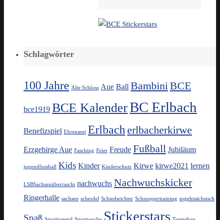
Schlagwörter
100 Jahre
Bambini
BCE
Aue
Ball
Alte Schloss
BC Erlbach
BCE Kalender
bce1919
Erlbach
erlbacherkirwe
Benefizspiel
Ehrenamt
Fußball
Erzgebirge Aue
Freude
Jubiläum
Fasching
Feier
Kids
Kinder
Kirwe
kirwe2021
lernen
jugendfussball
Kinderschutz
Nachwuchskicker
nachwuchs
LSBSachsenüberrascht
Ringerhalle
sachsen
scherdel
Schiedsrichter
Schnuppertraining
sogehtsächsisch
Stickerstars
Spaß
Sportjugend
Sportwoche
Teamshop