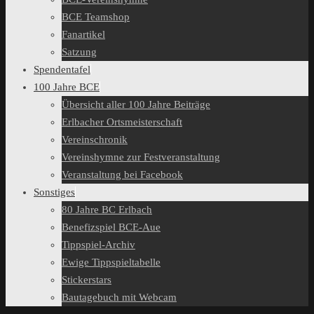
BCE Teamshop
Fanartikel
Satzung
Spendentafel
100 Jahre BCE
Übersicht aller 100 Jahre Beiträge
Erlbacher Ortsmeisterschaft
Vereinschronik
Vereinshymne zur Festveranstaltung
Veranstaltung bei Facebook
Sonstiges
80 Jahre BC Erlbach
Benefizspiel BCE-Aue
Tippspiel-Archiv
Ewige Tippspieltabelle
Stickerstars
Bautagebuch mit Webcam