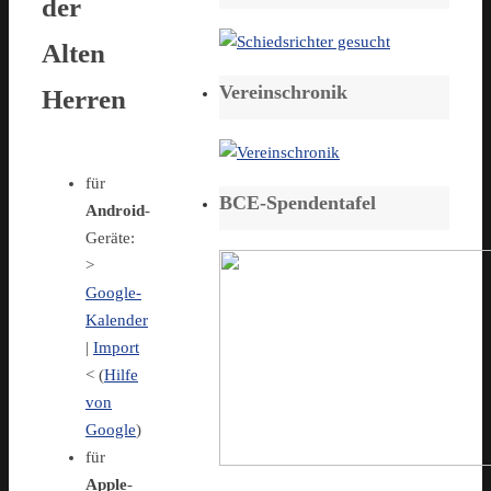
der
Alten
Vereinschronik
Herren
für
BCE-Spendentafel
Android
-
Geräte:
>
Google-
Kalender
|
Import
< (
Hilfe
von
Google
)
für
Apple
-