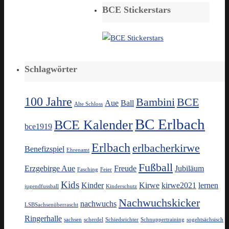
BCE Stickerstars
Schlagwörter
100 Jahre
Bambini
BCE
Aue
Ball
Alte Schloss
BC Erlbach
BCE Kalender
bce1919
Erlbach
erlbacherkirwe
Benefizspiel
Ehrenamt
Fußball
Erzgebirge Aue
Freude
Jubiläum
Fasching
Feier
Kids
Kinder
Kirwe
kirwe2021
lernen
jugendfussball
Kinderschutz
Nachwuchskicker
nachwuchs
LSBSachsenüberrascht
Ringerhalle
sachsen
scherdel
Schiedsrichter
Schnuppertraining
sogehtsächsisch