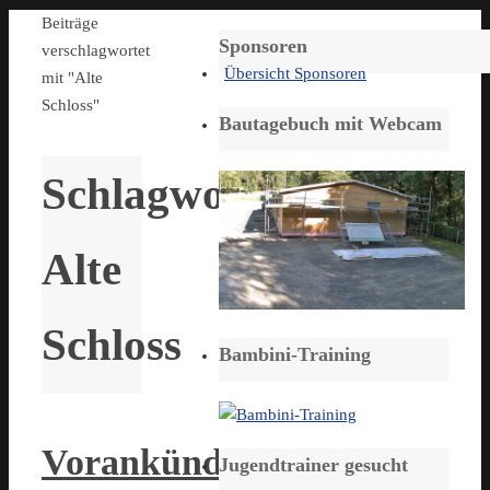
Start
Beiträge
Sponsoren
verschlagwortet
Übersicht Sponsoren
mit "Alte
Schloss"
Bautagebuch mit Webcam
Schlagwort:
Alte
Schloss
Bambini-Training
Vorankündigung
Jugendtrainer gesucht