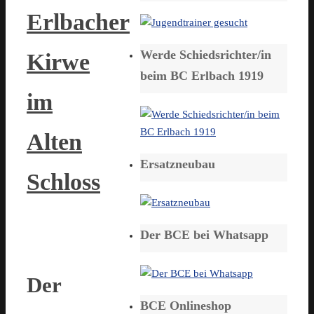
Erlbacher
Werde Schiedsrichter/in
Kirwe
beim BC Erlbach 1919
im
Alten
Ersatzneubau
Schloss
Der BCE bei Whatsapp
Der
BCE Onlineshop