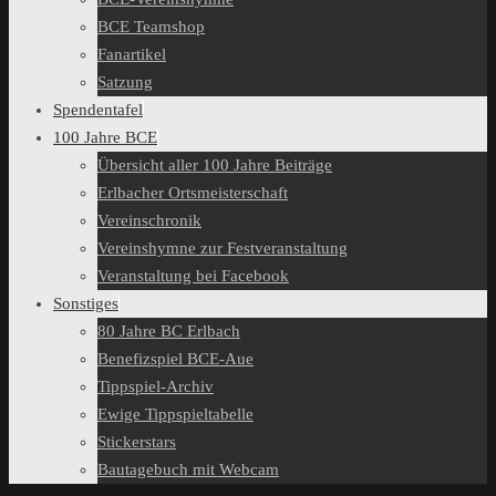
BCE Teamshop
Fanartikel
Satzung
Spendentafel
100 Jahre BCE
Übersicht aller 100 Jahre Beiträge
Erlbacher Ortsmeisterschaft
Vereinschronik
Vereinshymne zur Festveranstaltung
Veranstaltung bei Facebook
Sonstiges
80 Jahre BC Erlbach
Benefizspiel BCE-Aue
Tippspiel-Archiv
Ewige Tippspieltabelle
Stickerstars
Bautagebuch mit Webcam