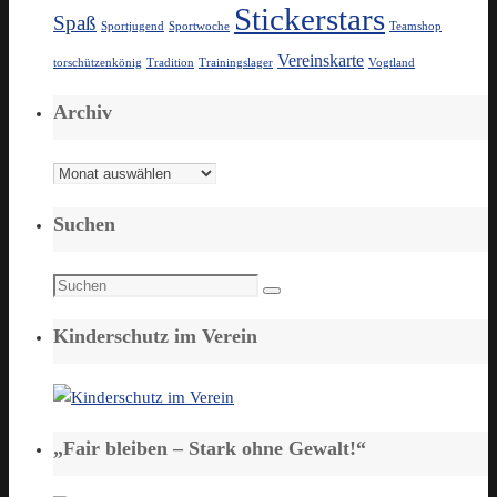
Stickerstars
Spaß
Sportjugend
Sportwoche
Teamshop
Vereinskarte
torschützenkönig
Tradition
Trainingslager
Vogtland
Archiv
Archiv
Suchen
Suchen
Suchen
nach:
Kinderschutz im Verein
„Fair bleiben – Stark ohne Gewalt!“