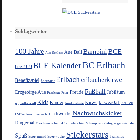
Schlagwörter
100 Jahre
Bambini
BCE
Aue
Ball
Alte Schloss
BC Erlbach
BCE Kalender
bce1919
Erlbach
erlbacherkirwe
Benefizspiel
Ehrenamt
Fußball
Erzgebirge Aue
Freude
Jubiläum
Fasching
Feier
Kids
Kinder
Kirwe
kirwe2021
lernen
jugendfussball
Kinderschutz
Nachwuchskicker
nachwuchs
LSBSachsenüberrascht
Ringerhalle
sachsen
scherdel
Schiedsrichter
Schnuppertraining
sogehtsächsisch
Stickerstars
Spaß
Sportjugend
Sportwoche
Teamshop