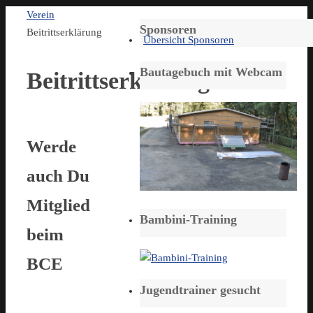
Start
Verein
Sponsoren
Beitrittserklärung
Übersicht Sponsoren
Bautagebuch mit Webcam
Beitrittserklärung
Werde
auch Du
Mitglied
Bambini-Training
beim
BCE
Jugendtrainer gesucht