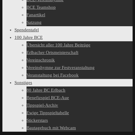
BCE Teamshop
Fanartikel
Satzung
Spendentafel
100 Jahre BCE
Übersicht aller 100 Jahre Beiträge
Erlbacher Ortsmeisterschaft
Vereinschronik
Vereinshymne zur Festveranstaltung
Veranstaltung bei Facebook
Sonstiges
80 Jahre BC Erlbach
Benefizspiel BCE-Aue
Tippspiel-Archiv
Ewige Tippspieltabelle
Stickerstars
Bautagebuch mit Webcam