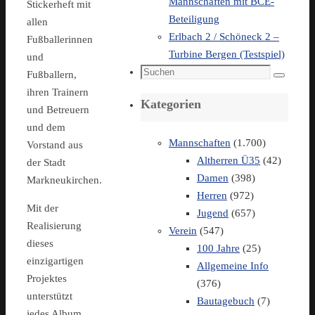
Mannschaften mit BCE-
Stickerheft mit
Beteiligung
allen
Erlbach 2 / Schöneck 2 –
Fußballerinnen
Turbine Bergen (Testspiel)
und
Suchen
Fußballern,
Suchen
nach:
ihren Trainern
Kategorien
und Betreuern
und dem
Mannschaften
(1.700)
Vorstand aus
Altherren Ü35
(42)
der Stadt
Damen
(398)
Markneukirchen.
Herren
(972)
Mit der
Jugend
(657)
Realisierung
Verein
(547)
dieses
100 Jahre
(25)
einzigartigen
Allgemeine Info
Projektes
(376)
unterstützt
Bautagebuch
(7)
jedes Album