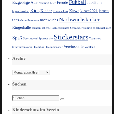
Fußball
Erzgebirge Aue
Freude
Jubiläum
Fasching
Feier
Kids
Kinder
Kirwe
kirwe2021
lernen
jugendfussball
Kinderschutz
Nachwuchskicker
nachwuchs
LSBSachsenüberrascht
Ringerhalle
sachsen
scherdel
Schiedsrichter
Schnuppertraining
sogehtsächsisch
Stickerstars
Spaß
Sportjugend
Sportwoche
Teamshop
Vereinskarte
torschützenkönig
Tradition
Trainingslager
Vogtland
Archiv
Archiv
Suchen
Suchen
Suchen
nach:
Kinderschutz im Verein