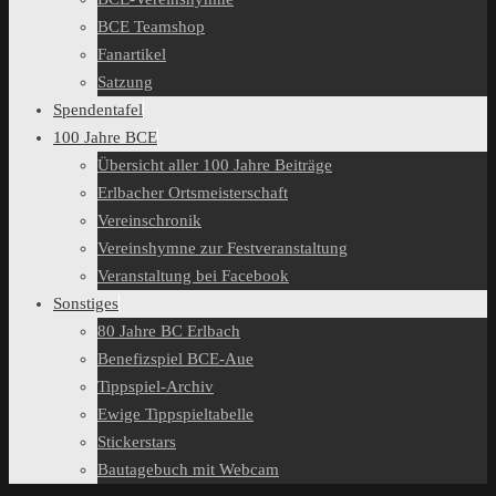
BCE Teamshop
Fanartikel
Satzung
Spendentafel
100 Jahre BCE
Übersicht aller 100 Jahre Beiträge
Erlbacher Ortsmeisterschaft
Vereinschronik
Vereinshymne zur Festveranstaltung
Veranstaltung bei Facebook
Sonstiges
80 Jahre BC Erlbach
Benefizspiel BCE-Aue
Tippspiel-Archiv
Ewige Tippspieltabelle
Stickerstars
Bautagebuch mit Webcam