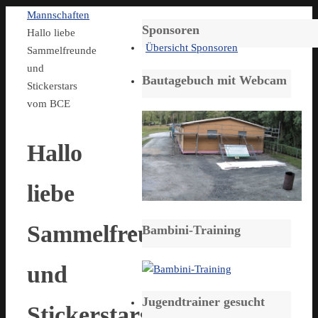
Start
Mannschaften
Sponsoren
Hallo liebe
Übersicht Sponsoren
Sammelfreunde
und
Bautagebuch mit Webcam
Stickerstars
vom BCE
Hallo
liebe
Sammelfreunde
Bambini-Training
und
Jugendtrainer gesucht
Stickerstars