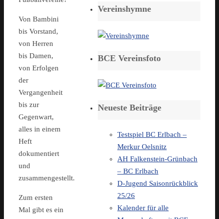
Vereinshymne
Von Bambini
bis Vorstand,
von Herren
bis Damen,
BCE Vereinsfoto
von Erfolgen
der
Vergangenheit
bis zur
Neueste Beiträge
Gegenwart,
alles in einem
Testspiel BC Erlbach –
Heft
Merkur Oelsnitz
dokumentiert
AH Falkenstein-Grünbach
und
– BC Erlbach
zusammengestellt.
D-Jugend Saisonrückblick
25/26
Zum ersten
Kalender für alle
Mal gibt es ein