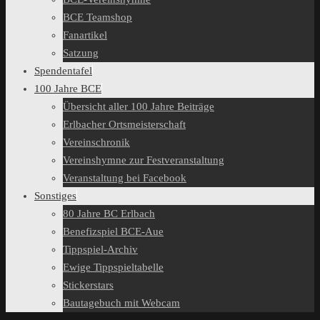
BCE Teamshop
Fanartikel
Satzung
Spendentafel
100 Jahre BCE
Übersicht aller 100 Jahre Beiträge
Erlbacher Ortsmeisterschaft
Vereinschronik
Vereinshymne zur Festveranstaltung
Veranstaltung bei Facebook
Sonstiges
80 Jahre BC Erlbach
Benefizspiel BCE-Aue
Tippspiel-Archiv
Ewige Tippspieltabelle
Stickerstars
Bautagebuch mit Webcam