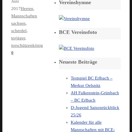
Juni
Vereinshymne
2017
Herren
,
Mannschaften
sachsen
,
scherdel
,
BCE Vereinsfoto
torjäger
,
torschützenkönig
0
Neueste Beiträge
Testspiel BC Erlbach –
Merkur Oelsnitz
AH Falkenstein-Grünbach
– BC Erlbach
D-Jugend Saisonrückblick
25/26
Kalender für alle
Mannschaften mit BCE-