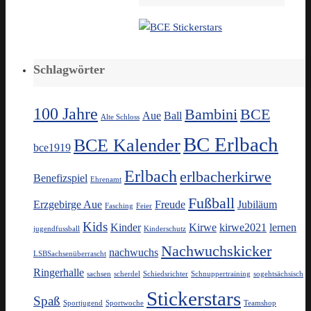
Schlagwörter
100 Jahre
Bambini
BCE
Aue
Ball
Alte Schloss
BC Erlbach
BCE Kalender
bce1919
Erlbach
erlbacherkirwe
Benefizspiel
Ehrenamt
Fußball
Erzgebirge Aue
Freude
Jubiläum
Fasching
Feier
Kids
Kinder
Kirwe
kirwe2021
lernen
jugendfussball
Kinderschutz
Nachwuchskicker
nachwuchs
LSBSachsenüberrascht
Ringerhalle
sachsen
scherdel
Schiedsrichter
Schnuppertraining
sogehtsächsisch
Stickerstars
Spaß
Sportjugend
Sportwoche
Teamshop