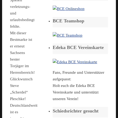
Spielen
verletzungs-
und
urlaubsbedingt
BCE Teamshop
fehlte.
Mit dieser
Bestmarke ist
er erneut
Edeka BCE Vereinskarte
Sachsens
bester
Torjäger im
Fans, Freunde und Unterstützer
Herrenbereich!
aufgepasst:
Glückwunsch
Holt euch die Edeka BCE
Steve
Vereinskarte und unterstützt
„Scherdel“
unseren Verein!
Pleschke!
Deutschlandweit
Schiedsrichter gesucht
ist es