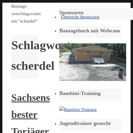
Start
Beiträge
Sponsoren
verschlagwortet
Übersicht Sponsoren
mit "scherdel"
Bautagebuch mit Webcam
Schlagwort:
scherdel
Bambini-Training
Sachsens
bester
Jugendtrainer gesucht
Torjäger