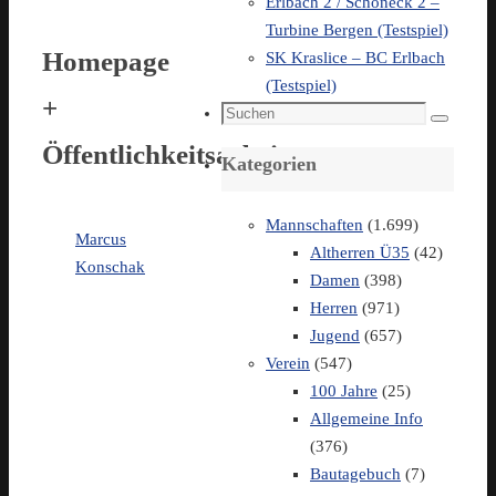
Erlbach 2 / Schöneck 2 –
Turbine Bergen (Testspiel)
Homepage
SK Kraslice – BC Erlbach
(Testspiel)
+
Suchen
Suchen
nach:
Öffentlichkeitsarbeit
Kategorien
Mannschaften
(1.699)
Marcus
Altherren Ü35
(42)
Konschak
Damen
(398)
Herren
(971)
Jugend
(657)
Verein
(547)
100 Jahre
(25)
Allgemeine Info
(376)
Bautagebuch
(7)