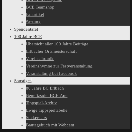
BCE Teamshop
Fanartikel
Satzung
Spendentafel
100 Jahre BCE
Übersicht aller 100 Jahre Beiträge
Erlbacher Ortsmeisterschaft
Vereinschronik
Vereinshymne zur Festveranstaltung
Veranstaltung bei Facebook
Sonstiges
80 Jahre BC Erlbach
Benefizspiel BCE-Aue
Tippspiel-Archiv
Ewige Tippspieltabelle
Stickerstars
Bautagebuch mit Webcam