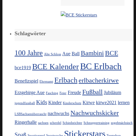
Schlagwörter
100 Jahre
Bambini
BCE
Aue
Ball
Alte Schloss
BC Erlbach
BCE Kalender
bce1919
Erlbach
erlbacherkirwe
Benefizspiel
Ehrenamt
Fußball
Erzgebirge Aue
Freude
Jubiläum
Fasching
Feier
Kids
Kinder
Kirwe
kirwe2021
lernen
jugendfussball
Kinderschutz
Nachwuchskicker
nachwuchs
LSBSachsenüberrascht
Ringerhalle
sachsen
scherdel
Schiedsrichter
Schnuppertraining
sogehtsächsisch
Stickerstars
Spaß
Sportjugend
Sportwoche
Teamshop