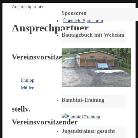
Start
Ansprechpartner
Sponsoren
Übersicht Sponsoren
Ansprechpartner
Bautagebuch mit Webcam
Vereinsvorsitzender
Philipp
Müller
Bambini-Training
stellv.
Vereinsvorsitzender
Jugendtrainer gesucht