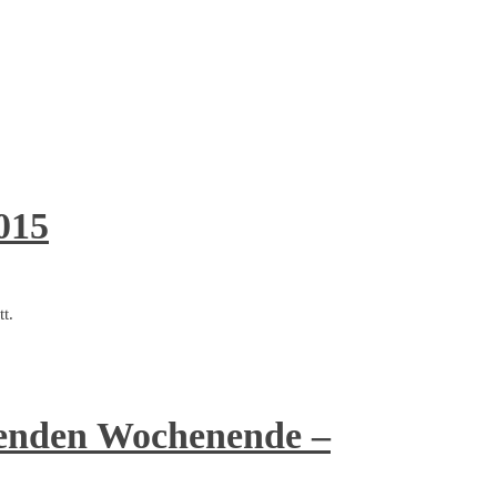
015
tt.
enden Wochenende –