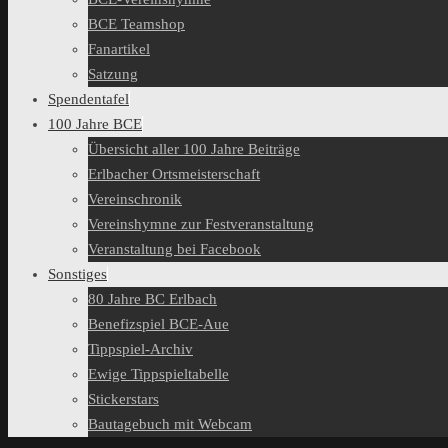
BCE Teamshop
Fanartikel
Satzung
Spendentafel
100 Jahre BCE
Übersicht aller 100 Jahre Beiträge
Erlbacher Ortsmeisterschaft
Vereinschronik
Vereinshymne zur Festveranstaltung
Veranstaltung bei Facebook
Sonstiges
80 Jahre BC Erlbach
Benefizspiel BCE-Aue
Tippspiel-Archiv
Ewige Tippspieltabelle
Stickerstars
Bautagebuch mit Webcam