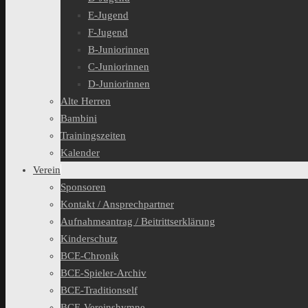
E-Jugend
F-Jugend
B-Juniorinnen
C-Juniorinnen
D-Juniorinnen
Alte Herren
Bambini
Trainingszeiten
Kalender
Verein
Sponsoren
Kontakt / Ansprechpartner
Aufnahmeantrag / Beitrittserklärung
Kinderschutz
BCE-Chronik
BCE-Spieler-Archiv
BCE-Traditionself
BCE-Vereinshymne