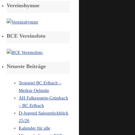
Vereinshymne
BCE Vereinsfoto
Neueste Beiträge
Testspiel BC Erlbach –
Merkur Oelsnitz
AH Falkenstein-Grünbach
– BC Erlbach
D-Jugend Saisonrückblick
25/26
Kalender für alle