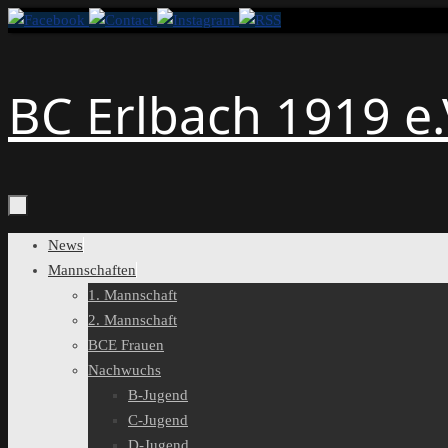
Zum
Inhalt
springen
BC Erlbach 1919 e.
Zum
News
Inhalt
Mannschaften
springen
1. Mannschaft
2. Mannschaft
BCE Frauen
Nachwuchs
B-Jugend
C-Jugend
D-Jugend