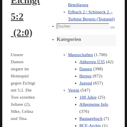
Eichigt
Beteiligung
Erlbach 2 / Schöneck 2 –
5:2
Turbine Bergen (Testspiel)
Suchen
(2:0)
Suchen
nach:
Kategorien
Mannschaften
(1.700)
Unsere
Altherren Ü35
(42)
Damen
Damen
(398)
siegten im
Herren
(972)
Heimspiel
Jugend
(657)
gegen Eichigt
Verein
(547)
mit 5:2. Die
100 Jahre
(25)
Tore erzielten
Allgemeine Info
Juliane (2),
(376)
Silke, Celina
Bautagebuch
(7)
und Tina.
BCE-Archiv
(1)