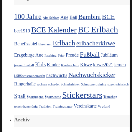
100 Jahre
Bambini
BCE
Aue
Ball
Alte Schloss
BC Erlbach
BCE Kalender
bce1919
Erlbach
erlbacherkirwe
Benefizspiel
Ehrenamt
Fußball
Erzgebirge Aue
Freude
Jubiläum
Fasching
Feier
Kids
Kinder
Kirwe
kirwe2021
lernen
jugendfussball
Kinderschutz
Nachwuchskicker
nachwuchs
LSBSachsenüberrascht
Ringerhalle
sachsen
scherdel
Schiedsrichter
Schnuppertraining
sogehtsächsisch
Stickerstars
Spaß
Sportjugend
Sportwoche
Teamshop
Vereinskarte
torschützenkönig
Tradition
Trainingslager
Vogtland
Archiv