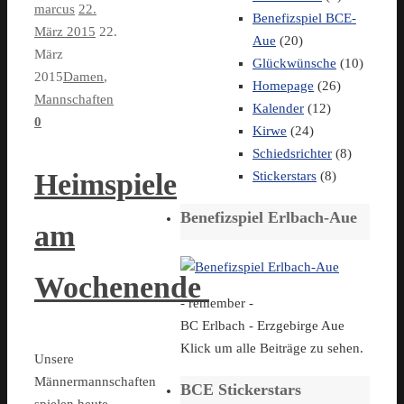
marcus
22.
Benefizspiel BCE-
März 2015
22.
Aue
(20)
März
Glückwünsche
(10)
2015
Damen
,
Homepage
(26)
Mannschaften
Kalender
(12)
0
Kirwe
(24)
Schiedsrichter
(8)
Heimspiele
Stickerstars
(8)
Benefizspiel Erlbach-Aue
am
Wochenende
- remember -
BC Erlbach - Erzgebirge Aue
Klick um alle Beiträge zu sehen.
Unsere
Männermannschaften
BCE Stickerstars
spielen heute