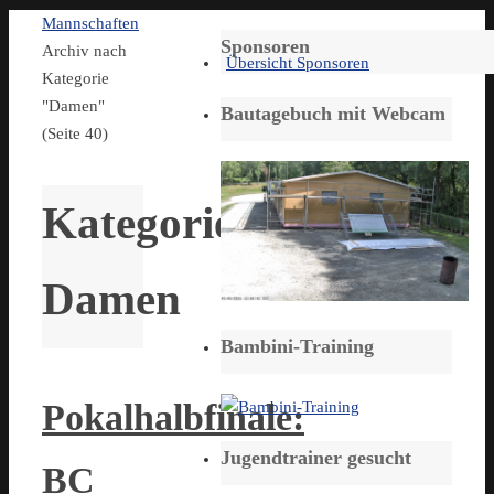
Start
Mannschaften
Sponsoren
Archiv nach
Übersicht Sponsoren
Kategorie
"Damen"
Bautagebuch mit Webcam
(Seite 40)
Kategorie:
Damen
Bambini-Training
Pokalhalbfinale:
Jugendtrainer gesucht
BC