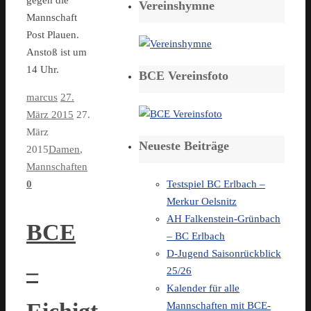
Vereinshymne
Mannschaft
Post Plauen.
Anstoß ist um
14 Uhr.
BCE Vereinsfoto
marcus
27.
März 2015
27.
März
Neueste Beiträge
2015
Damen
,
Mannschaften
0
Testspiel BC Erlbach –
Merkur Oelsnitz
AH Falkenstein-Grünbach
BCE
– BC Erlbach
D-Jugend Saisonrückblick
–
25/26
Kalender für alle
Mannschaften mit BCE-