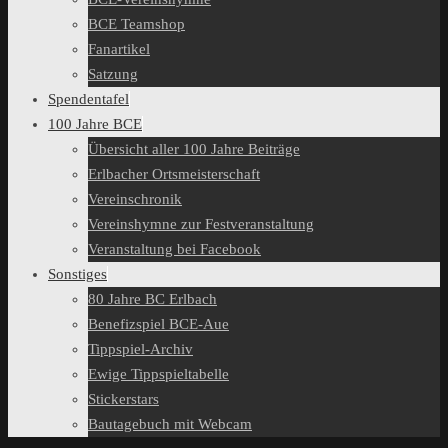
BCE Teamshop
Fanartikel
Satzung
Spendentafel
100 Jahre BCE
Übersicht aller 100 Jahre Beiträge
Erlbacher Ortsmeisterschaft
Vereinschronik
Vereinshymne zur Festveranstaltung
Veranstaltung bei Facebook
Sonstiges
80 Jahre BC Erlbach
Benefizspiel BCE-Aue
Tippspiel-Archiv
Ewige Tippspieltabelle
Stickerstars
Bautagebuch mit Webcam