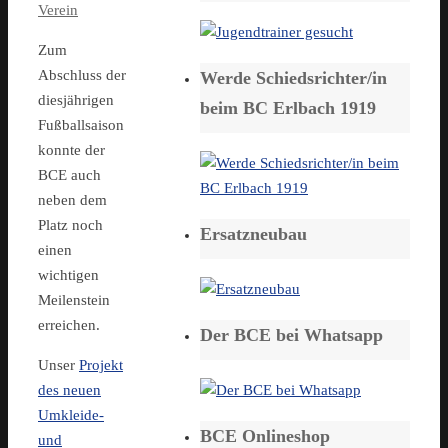
Verein
Zum
Abschluss der
Werde Schiedsrichter/in
diesjährigen
beim BC Erlbach 1919
Fußballsaison
konnte der
BCE auch
neben dem
Platz noch
Ersatzneubau
einen
wichtigen
Meilenstein
erreichen.
Der BCE bei Whatsapp
Unser
Projekt
des neuen
Umkleide-
BCE Onlineshop
und