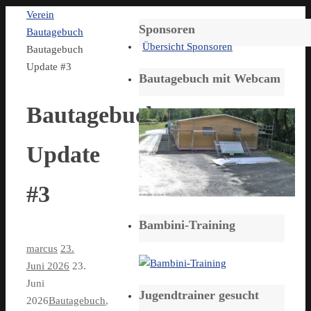
Start
Verein
Sponsoren
Bautagebuch
Übersicht Sponsoren
Bautagebuch
Update #3
Bautagebuch mit Webcam
Bautagebuch
Update
#3
Bambini-Training
marcus
23.
Juni 2026
23.
Juni
Jugendtrainer gesucht
2026
Bautagebuch
,