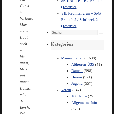
SK Kraslice – BC Erlbach
Gunst
(Testspiel)
u
VfL Reumtengrün – SpG
Verlaub!
Erlbach 2 / Schöneck 2
Miet
(Testspiel)
meim
Suchen
Suchen
Hout
nach:
Kategorien
stieh
iech
hier
Mannschaften
(1.698)
uhrm,
Altherren Ü35
(41)
blick
Damen
(398)
auf
Herren
(971)
unner
Jugend
(657)
Heimat
Verein
(547)
miet
100 Jahre
(25)
de
Allgemeine Info
Berch.
(376)
Sei