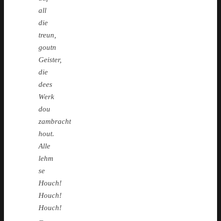
all
die
treun,
goutn
Geister,
die
dees
Werk
dou
zambracht
hout.
Alle
lehm
se
Houch!
Houch!
Houch!
–