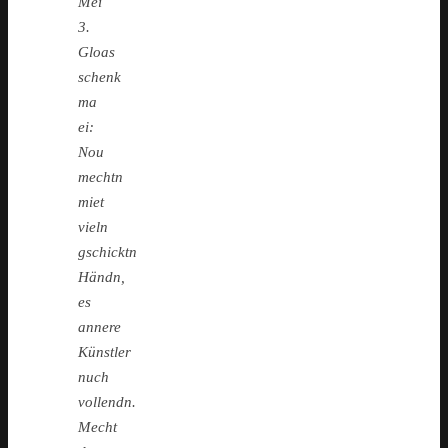
Mei
3.
Gloas
schenk
ma
ei:
Nou
mechtn
miet
vieln
gschicktn
Händn,
es
annere
Künstler
nuch
vollendn.
Mecht