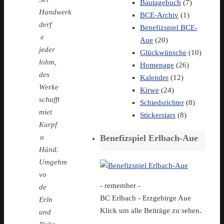
Bautagebuch
(7)
Handwerk
BCE-Archiv
(1)
derf
Benefizspiel BCE-
e
Aue
(20)
jeder
Glückwünsche
(10)
lohm,
Homepage
(26)
des
Kalender
(12)
Werke
Kirwe
(24)
schafft
Schiedsrichter
(8)
miet
Stickerstars
(8)
Kurpf
Benefizspiel Erlbach-Aue
u
Händ.
Umgehm
vo
- remember -
de
BC Erlbach - Erzgebirge Aue
Erln
Klick um alle Beiträge zu sehen.
und