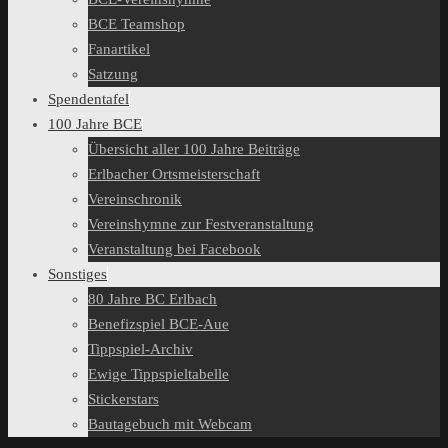
BCE Teamshop
Fanartikel
Satzung
Spendentafel
100 Jahre BCE
Übersicht aller 100 Jahre Beiträge
Erlbacher Ortsmeisterschaft
Vereinschronik
Vereinshymne zur Festveranstaltung
Veranstaltung bei Facebook
Sonstiges
80 Jahre BC Erlbach
Benefizspiel BCE-Aue
Tippspiel-Archiv
Ewige Tippspieltabelle
Stickerstars
Bautagebuch mit Webcam