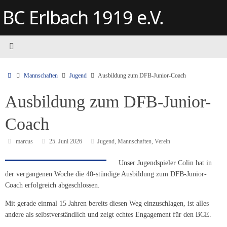
Zum
BC Erlbach 1919 e.V.
Inhalt
springen
Start
Mannschaften
Jugend
Ausbildung zum DFB-Junior-Coach
Ausbildung zum DFB-Junior-
Coach
marcus
25. Juni 2026
Jugend
,
Mannschaften
,
Verein
Unser Jugendspieler Colin hat in
der vergangenen Woche die 40-stündige Ausbildung zum DFB-Junior-
Coach erfolgreich abgeschlossen.
Mit gerade einmal 15 Jahren bereits diesen Weg einzuschlagen, ist alles
andere als selbstverständlich und zeigt echtes Engagement für den BCE.