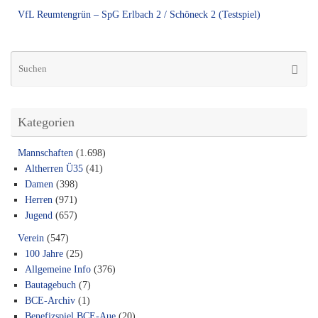
VfL Reumtengrün – SpG Erlbach 2 / Schöneck 2 (Testspiel)
Su
Suche
na
Kategorien
Mannschaften
(1.698)
Altherren Ü35
(41)
Damen
(398)
Herren
(971)
Jugend
(657)
Verein
(547)
100 Jahre
(25)
Allgemeine Info
(376)
Bautagebuch
(7)
BCE-Archiv
(1)
Benefizspiel BCE-Aue
(20)