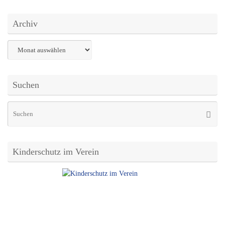
Archiv
Archiv
Suchen
Su
Suche
na
Kinderschutz im Verein