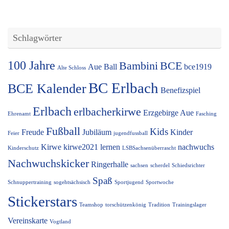
Schlagwörter
100 Jahre
Bambini
BCE
Aue
Ball
bce1919
Alte Schloss
BC Erlbach
BCE Kalender
Benefizspiel
Erlbach
erlbacherkirwe
Erzgebirge Aue
Ehrenamt
Fasching
Fußball
Kids
Freude
Jubiläum
Kinder
Feier
jugendfussball
Kirwe
kirwe2021
lernen
nachwuchs
Kinderschutz
LSBSachsenüberrascht
Nachwuchskicker
Ringerhalle
sachsen
scherdel
Schiedsrichter
Spaß
Schnuppertraining
sogehtsächsisch
Sportjugend
Sportwoche
Stickerstars
Teamshop
torschützenkönig
Tradition
Trainingslager
Vereinskarte
Vogtland