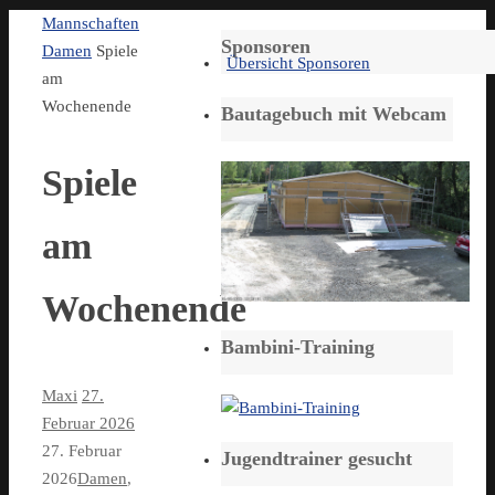
Start
Mannschaften
Sponsoren
Damen
Spiele
Übersicht Sponsoren
am
Wochenende
Bautagebuch mit Webcam
Spiele
am
Wochenende
Bambini-Training
Maxi
27.
Februar 2026
27. Februar
Jugendtrainer gesucht
2026
Damen
,