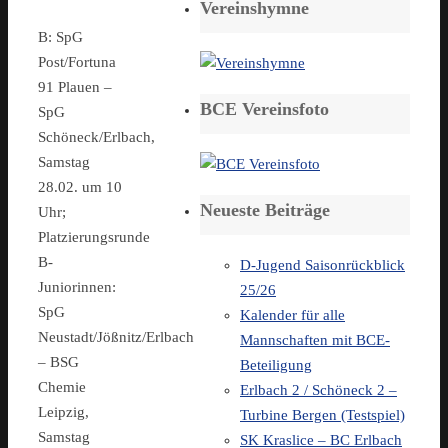
Vereinshymne
B: SpG
Post/Fortuna
91 Plauen –
BCE Vereinsfoto
SpG
Schöneck/Erlbach,
Samstag
28.02. um 10
Neueste Beiträge
Uhr;
Platzierungsrunde
B-
D-Jugend Saisonrückblick
Juniorinnen:
25/26
SpG
Kalender für alle
Neustadt/Jößnitz/Erlbach
Mannschaften mit BCE-
– BSG
Beteiligung
Chemie
Erlbach 2 / Schöneck 2 –
Leipzig,
Turbine Bergen (Testspiel)
Samstag
SK Kraslice – BC Erlbach