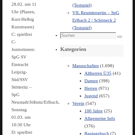
28.02. um 11
(Testspiel)
Uhr (Plauen,
VfL Reumtengrün – SpG
Kurt-Helbig
Erlbach 2 / Schöneck 2
Kunstrasen)
(Testspiel)
C: spielfrei
Suchen
Suchen
C-
nach:
Kategorien
Juniorinnen:
SpG SV
Eintracht
Mannschaften
(1.698)
Leipzig-
Altherren Ü35
(41)
Süd/SSV
Damen
(398)
Stötteritz –
Herren
(971)
SpG
Jugend
(657)
Neustadt/Jößnitz/Erlbach,
Verein
(547)
Sonntag
100 Jahre
(25)
01.03. um
Allgemeine Info
10:30 Uhr
(376)
D: spielfrei
Bautagebuch
(7)