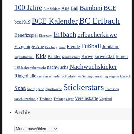
100 Jahre
Bambini
BCE
Aue
Ball
Alte Schloss
BC Erlbach
BCE Kalender
bce1919
Erlbach
erlbacherkirwe
Benefizspiel
Ehrenamt
Fußball
Erzgebirge Aue
Freude
Jubiläum
Fasching
Feier
Kids
Kinder
Kirwe
kirwe2021
lernen
jugendfussball
Kinderschutz
Nachwuchskicker
nachwuchs
LSBSachsenüberrascht
Ringerhalle
sachsen
scherdel
Schiedsrichter
Schnuppertraining
sogehtsächsisch
Stickerstars
Spaß
Sportjugend
Sportwoche
Teamshop
Vereinskarte
torschützenkönig
Tradition
Trainingslager
Vogtland
Archiv
Archiv