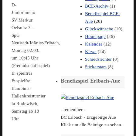
D-
BCE-Archiv
(1)
Juniorinnen:
Benefizspiel BCE-
SV Merkur
Aue
(20)
Oelsnitz 3 –
Glückwünsche
(10)
SpG
Homepage
(26)
Neustadt/Jößnitz/Erlbach,
Kalender
(12)
Montag 02.03.
Kirwe
(24)
um 16:45 Uhr
Schiedsrichter
(8)
(Freundschaftsspiel)
Stickerstars
(8)
E: spielfrei
Benefizspiel Erlbach-Aue
F: spielfrei
Bambinis:
Hallenkreisturnier
in Rodewisch,
- remember -
Samstag ab 10
BC Erlbach - Erzgebirge Aue
Uhr
Klick um alle Beiträge zu sehen.