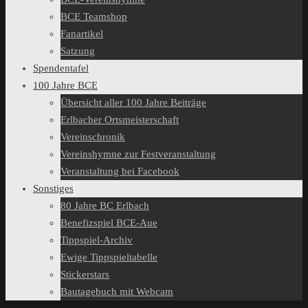
BCE Teamshop
Fanartikel
Satzung
Spendentafel
100 Jahre BCE
Übersicht aller 100 Jahre Beiträge
Erlbacher Ortsmeisterschaft
Vereinschronik
Vereinshymne zur Festveranstaltung
Veranstaltung bei Facebook
Sonstiges
80 Jahre BC Erlbach
Benefizspiel BCE-Aue
Tippspiel-Archiv
Ewige Tippspieltabelle
Stickerstars
Bautagebuch mit Webcam