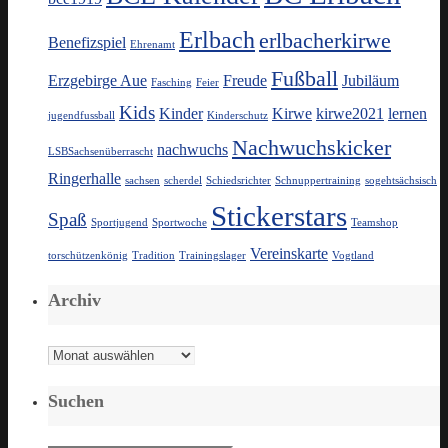
Erlbach
erlbacherkirwe
Benefizspiel
Ehrenamt
Fußball
Erzgebirge Aue
Freude
Jubiläum
Fasching
Feier
Kids
Kinder
Kirwe
kirwe2021
lernen
jugendfussball
Kinderschutz
Nachwuchskicker
nachwuchs
LSBSachsenüberrascht
Ringerhalle
sachsen
scherdel
Schiedsrichter
Schnuppertraining
sogehtsächsisch
Stickerstars
Spaß
Sportjugend
Sportwoche
Teamshop
Vereinskarte
torschützenkönig
Tradition
Trainingslager
Vogtland
Archiv
Archiv
Suchen