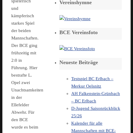
spielerisch
Vereinshymne
und
kämpferisch
starkes Spiel
der beiden
BCE Vereinsfoto
Mannschaften.
Der BCE ging
frühzeitig mit
2:0 in
Neueste Beiträge
Führung. Hier
bestrafte L.
Testspiel BC Erlbach –
Opel zwei
Merkur Oelsnitz
Unachtsamkeiten
AH Falkenstein-Grünbach
in der
– BC Erlbach
Ellefelder
D-Jugend Saisonrückblick
Abwehr. Für
25/26
den BCE
Kalender für alle
wurde es beim
Mannschaften mit BCE-