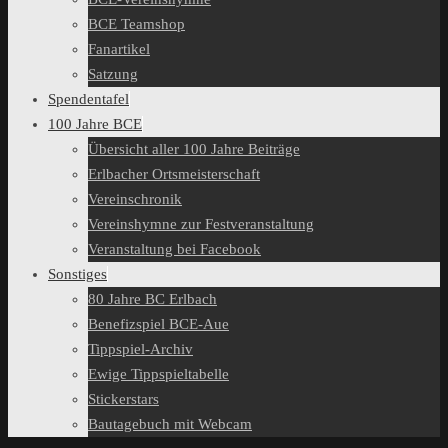
BCE Teamshop
Fanartikel
Satzung
Spendentafel
100 Jahre BCE
Übersicht aller 100 Jahre Beiträge
Erlbacher Ortsmeisterschaft
Vereinschronik
Vereinshymne zur Festveranstaltung
Veranstaltung bei Facebook
Sonstiges
80 Jahre BC Erlbach
Benefizspiel BCE-Aue
Tippspiel-Archiv
Ewige Tippspieltabelle
Stickerstars
Bautagebuch mit Webcam