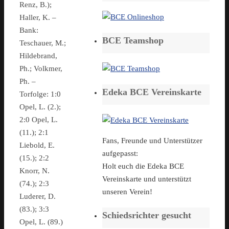
Renz, B.);
Haller, K. –
Bank:
BCE Teamshop
Teschauer, M.;
Hildebrand,
Ph.; Volkmer,
Ph. –
Edeka BCE Vereinskarte
Torfolge: 1:0
Opel, L. (2.);
2:0 Opel, L.
(11.); 2:1
Fans, Freunde und Unterstützer
Liebold, E.
aufgepasst:
(15.); 2:2
Holt euch die Edeka BCE
Knorr, N.
Vereinskarte und unterstützt
(74.); 2:3
unseren Verein!
Luderer, D.
(83.); 3:3
Schiedsrichter gesucht
Opel, L. (89.)