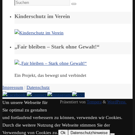
Suchen
Suchen
nach:
Kinderschutz im Verein
„Fair bleiben – Stark ohne Gewalt!“
Ein Projekt, das bewegt und verbindet
Impressum
|
Datenschutz
Präsentiert von
Tempera
&
WordPress.
Um unsere Webseite für
Sie optimal zu gestalten
und fortlaufend verbessern zu können, verwenden wir Cookies.
Durch die weitere Nutzung der Webseite stimmen Sie der
Verwendung von Cookies zu.
Ok
Datenschutzhinweise