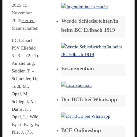
2025
15.
November
Werde Schiedsrichter/in
2025
Herren
,
Mannschaften
beim BC Erlbach 1919
BC Erlbach –
FSV Ellefeld
3 : 3 (2 : 1)
Aufstellung:
Ersatzneubau
Seidler, T. –
Schneider, D.;
Todt, M.;
Opel, M.;
Der BCE bei Whatsapp
Schlegel, A.;
Danis, K.;
Opel, L.; Wild,
F.; Ludwig, F.;
BCE Onlineshop
Pilz, J. (73.