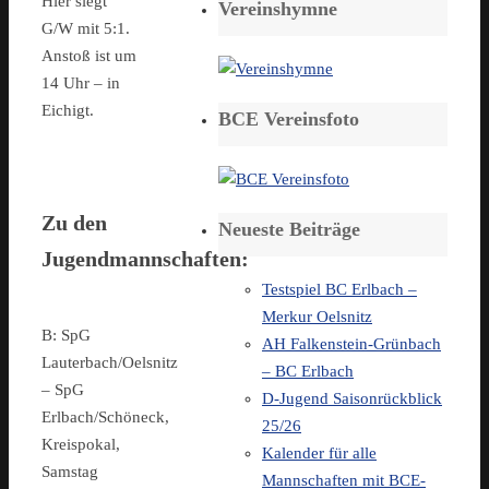
Hier siegt
Vereinshymne
G/W mit 5:1.
Anstoß ist um
14 Uhr – in
Eichigt.
BCE Vereinsfoto
Zu den
Neueste Beiträge
Jugendmannschaften:
Testspiel BC Erlbach –
Merkur Oelsnitz
B: SpG
AH Falkenstein-Grünbach
Lauterbach/Oelsnitz
– BC Erlbach
– SpG
D-Jugend Saisonrückblick
Erlbach/Schöneck,
25/26
Kreispokal,
Kalender für alle
Samstag
Mannschaften mit BCE-