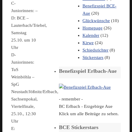
C-
Benefizspiel BCE-
Juniorinnen: –
Aue
(20)
D: BCE –
Glückwünsche
(10)
Lauterbach/Triebel,
Homepage
(26)
Samstag
Kalender
(12)
25.10. um 10
Kirwe
(24)
Uhr
Schiedsrichter
(8)
D-
Stickerstars
(8)
Juniorinnen:
TuS
Benefizspiel Erlbach-Aue
Weinböhla –
SpG
Neustadt/Jößnitz/Erlbach,
- remember -
Sachsenpokal,
BC Erlbach - Erzgebirge Aue
Viertelfinale,
Klick um alle Beiträge zu sehen.
25.10., 12:30
Uhr
BCE Stickerstars
E: