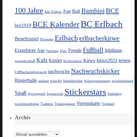
100 Jahre
Bambini
BCE
Aue
Ball
Alte Schloss
BC Erlbach
BCE Kalender
bce1919
Erlbach
erlbacherkirwe
Benefizspiel
Ehrenamt
Fußball
Erzgebirge Aue
Freude
Jubiläum
Fasching
Feier
Kids
Kinder
Kirwe
kirwe2021
lernen
jugendfussball
Kinderschutz
Nachwuchskicker
nachwuchs
LSBSachsenüberrascht
Ringerhalle
sachsen
scherdel
Schiedsrichter
Schnuppertraining
sogehtsächsisch
Stickerstars
Spaß
Sportjugend
Sportwoche
Teamshop
Vereinskarte
torschützenkönig
Tradition
Trainingslager
Vogtland
Archiv
Archiv