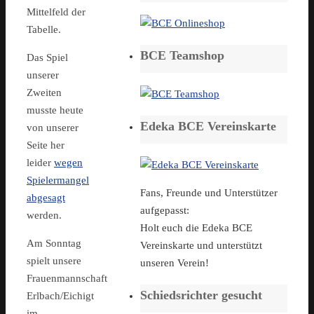
Mittelfeld der
Tabelle.
BCE Teamshop
Das Spiel
unserer
Zweiten
musste heute
Edeka BCE Vereinskarte
von unserer
Seite her
leider
wegen
Spielermangel
Fans, Freunde und Unterstützer
abgesagt
aufgepasst:
werden.
Holt euch die Edeka BCE
Am Sonntag
Vereinskarte und unterstützt
spielt unsere
unseren Verein!
Frauenmannschaft
Schiedsrichter gesucht
Erlbach/Eichigt
im