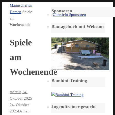
Start
Mannschaften
Sponsoren
Damen
Spiele
Übersicht Sponsoren
am
Wochenende
Bautagebuch mit Webcam
Spiele
am
Wochenende
Bambini-Training
marcus
24.
Oktober 2025
24. Oktober
Jugendtrainer gesucht
2025
Damen
,