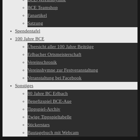
BCE Teamshop
Fanartikel
Satzung
Spendentafel
100 Jahre BCE
Übersicht aller 100 Jahre Beiträge
Erlbacher Ortsmeisterschaft
Vereinschronik
Vereinshymne zur Festveranstaltung
Veranstaltung bei Facebook
Sonstiges
80 Jahre BC Erlbach
Benefizspiel BCE-Aue
Tippspiel-Archiv
Ewige Tippspieltabelle
Stickerstars
Bautagebuch mit Webcam