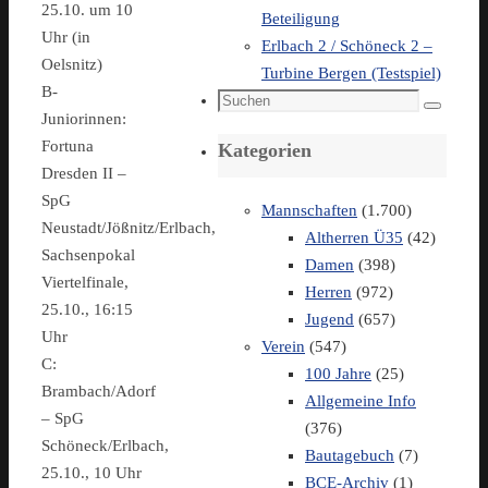
25.10. um 10
Beteiligung
Uhr (in
Erlbach 2 / Schöneck 2 –
Oelsnitz)
Turbine Bergen (Testspiel)
B-
Suchen
Suchen
Juniorinnen:
nach:
Fortuna
Kategorien
Dresden II –
SpG
Mannschaften
(1.700)
Neustadt/Jößnitz/Erlbach,
Altherren Ü35
(42)
Sachsenpokal
Damen
(398)
Viertelfinale,
Herren
(972)
25.10., 16:15
Jugend
(657)
Uhr
Verein
(547)
C:
100 Jahre
(25)
Brambach/Adorf
Allgemeine Info
– SpG
(376)
Schöneck/Erlbach,
Bautagebuch
(7)
25.10., 10 Uhr
BCE-Archiv
(1)