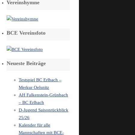
Vereinshymne
BCE Vereinsfoto
Neueste Beiträge
Testspiel BC Erlbach –
Merkur Oelsnitz
AH Falkenstein-Grünbach
– BC Erlbach
D-Jugend Saisonrückblick
25/26
Kalender für alle
Mannschaften mit BCE-