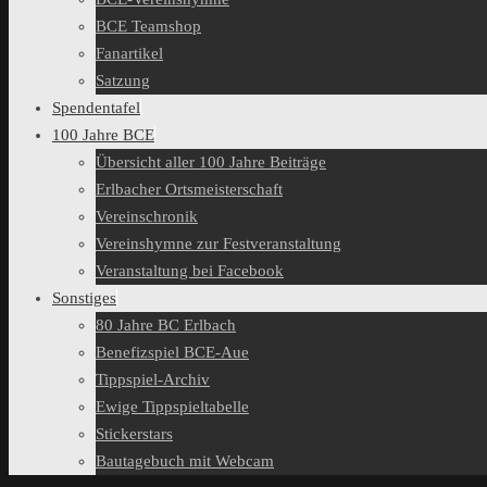
BCE Teamshop
Fanartikel
Satzung
Spendentafel
100 Jahre BCE
Übersicht aller 100 Jahre Beiträge
Erlbacher Ortsmeisterschaft
Vereinschronik
Vereinshymne zur Festveranstaltung
Veranstaltung bei Facebook
Sonstiges
80 Jahre BC Erlbach
Benefizspiel BCE-Aue
Tippspiel-Archiv
Ewige Tippspieltabelle
Stickerstars
Bautagebuch mit Webcam