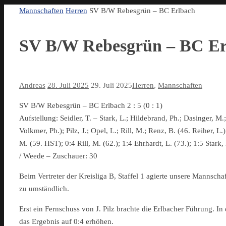
Start
Mannschaften
Herren
SV B/W Rebesgrün – BC Erlbach
SV B/W Rebesgrün – BC Er
Andreas
28. Juli 2025
29. Juli 2025
Herren
,
Mannschaften
SV B/W Rebesgrün – BC Erlbach 2 : 5 (0 : 1)
Aufstellung: Seidler, T. – Stark, L.; Hildebrand, Ph.; Dasinger, M.
Volkmer, Ph.); Pilz, J.; Opel, L.; Rill, M.; Renz, B. (46. Reiher, L.) 
M. (59. HST); 0:4 Rill, M. (62.); 1:4 Ehrhardt, L. (73.); 1:5 Stark
/ Weede – Zuschauer: 30
Beim Vertreter der Kreisliga B, Staffel 1 agierte unsere Mannscha
zu umständlich.
Erst ein Fernschuss von J. Pilz brachte die Erlbacher Führung. In
das Ergebnis auf 0:4 erhöhen.