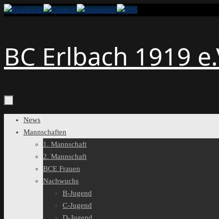
Zum
Inhalt
springen
BC Erlbach 1919 e.
Zum
News
Inhalt
Mannschaften
springen
1. Mannschaft
2. Mannschaft
BCE Frauen
Nachwuchs
B-Jugend
C-Jugend
D-Jugend