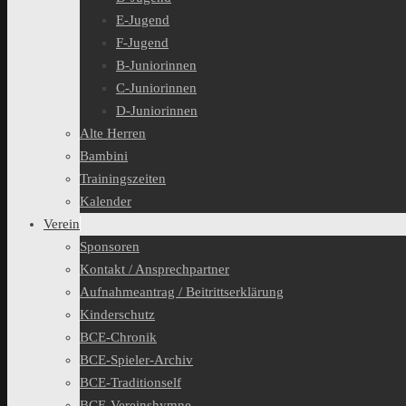
E-Jugend
F-Jugend
B-Juniorinnen
C-Juniorinnen
D-Juniorinnen
Alte Herren
Bambini
Trainingszeiten
Kalender
Verein
Sponsoren
Kontakt / Ansprechpartner
Aufnahmeantrag / Beitrittserklärung
Kinderschutz
BCE-Chronik
BCE-Spieler-Archiv
BCE-Traditionself
BCE-Vereinshymne