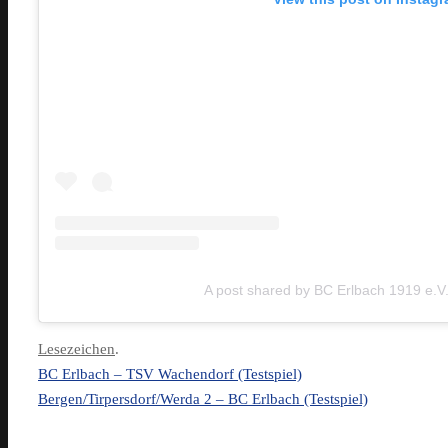
A post shared by BC Erlbach 1919 e.
Lesezeichen
.
BC Erlbach – TSV Wachendorf (Testspiel)
Bergen/Tirpersdorf/Werda 2 – BC Erlbach (Testspiel)