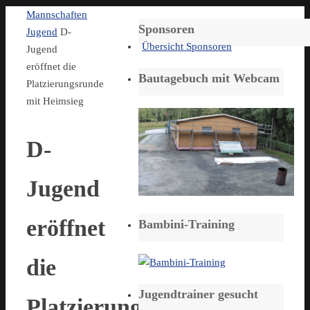
Start
Mannschaften
Sponsoren
Jugend
D-
Übersicht Sponsoren
Jugend
eröffnet die
Bautagebuch mit Webcam
Platzierungsrunde
mit Heimsieg
D-
Jugend
eröffnet
Bambini-Training
die
Jugendtrainer gesucht
Platzierungsrunde