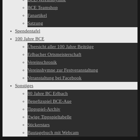
BCE Teamshop
Fanartikel
Satzung
Spendentafel
100 Jahre BCE
Übersicht aller 100 Jahre Beiträge
Erlbacher Ortsmeisterschaft
Vereinschronik
Vereinshymne zur Festveranstaltung
Veranstaltung bei Facebook
Sonstiges
80 Jahre BC Erlbach
Benefizspiel BCE-Aue
Tippspiel-Archiv
Ewige Tippspieltabelle
Stickerstars
Bautagebuch mit Webcam