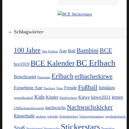
Schlagwörter
100 Jahre
Bambini
BCE
Aue
Ball
Alte Schloss
BC Erlbach
BCE Kalender
bce1919
Erlbach
erlbacherkirwe
Benefizspiel
Ehrenamt
Fußball
Erzgebirge Aue
Freude
Jubiläum
Fasching
Feier
Kids
Kinder
Kirwe
kirwe2021
lernen
jugendfussball
Kinderschutz
Nachwuchskicker
nachwuchs
LSBSachsenüberrascht
Ringerhalle
sachsen
scherdel
Schiedsrichter
Schnuppertraining
sogehtsächsisch
Stickerstars
Spaß
Sportjugend
Sportwoche
Teamshop