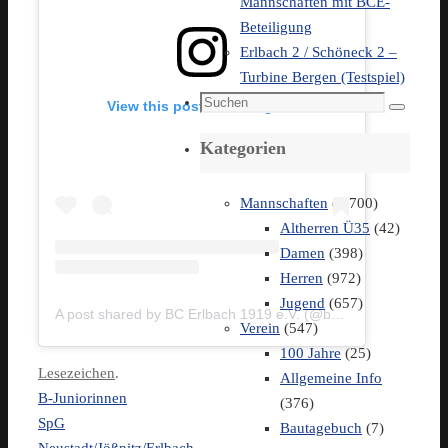
Mannschaften mit BCE-
Beteiligung
Erlbach 2 / Schöneck 2 –
Turbine Bergen (Testspiel)
Suchen
View this post on Instagram
Suchen
nach:
Kategorien
Mannschaften
(1.700)
Altherren Ü35
(42)
Damen
(398)
Herren
(972)
Jugend
(657)
A post shared by BC Erlbach 1919 e.V. (@bce1919)
Verein
(547)
100 Jahre
(25)
Lesezeichen
.
Allgemeine Info
B-Juniorinnen
(376)
SpG
Bautagebuch
(7)