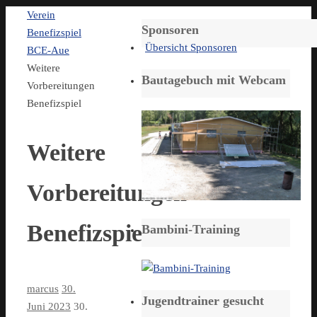
Start
Verein
Sponsoren
Benefizspiel
Übersicht Sponsoren
BCE-Aue
Weitere
Bautagebuch mit Webcam
Vorbereitungen
Benefizspiel
Weitere
Vorbereitungen
Benefizspiel
Bambini-Training
marcus
30.
Jugendtrainer gesucht
Juni 2023
30.