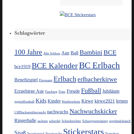
Schlagwörter
100 Jahre
Bambini
BCE
Aue
Ball
Alte Schloss
BC Erlbach
BCE Kalender
bce1919
Erlbach
erlbacherkirwe
Benefizspiel
Ehrenamt
Fußball
Erzgebirge Aue
Freude
Jubiläum
Fasching
Feier
Kids
Kinder
Kirwe
kirwe2021
lernen
jugendfussball
Kinderschutz
Nachwuchskicker
nachwuchs
LSBSachsenüberrascht
Ringerhalle
sachsen
scherdel
Schiedsrichter
Schnuppertraining
sogehtsächsisch
Stickerstars
Spaß
Sportjugend
Sportwoche
Teamshop