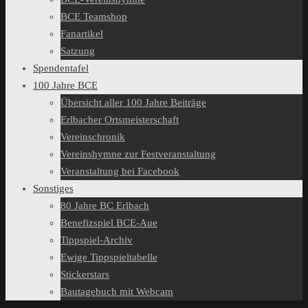
BCE Teamshop
Fanartikel
Satzung
Spendentafel
100 Jahre BCE
Übersicht aller 100 Jahre Beiträge
Erlbacher Ortsmeisterschaft
Vereinschronik
Vereinshymne zur Festveranstaltung
Veranstaltung bei Facebook
Sonstiges
80 Jahre BC Erlbach
Benefizspiel BCE-Aue
Tippspiel-Archiv
Ewige Tippspieltabelle
Stickerstars
Bautagebuch mit Webcam