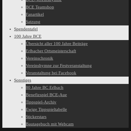
BCE Teamshop
Fanartikel
Satzung
Spendentafel
100 Jahre BCE
Übersicht aller 100 Jahre Beiträge
Erlbacher Ortsmeisterschaft
Vereinschronik
Vereinshymne zur Festveranstaltung
Veranstaltung bei Facebook
Sonstiges
80 Jahre BC Erlbach
Benefizspiel BCE-Aue
Tippspiel-Archiv
Ewige Tippspieltabelle
Stickerstars
Bautagebuch mit Webcam