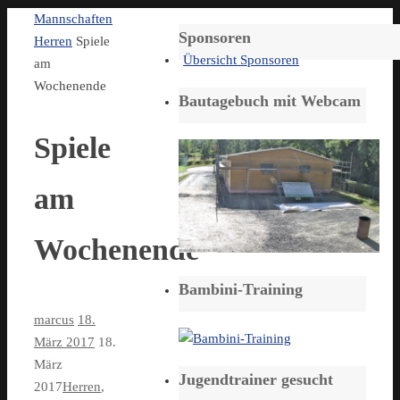
Start
Mannschaften
Sponsoren
Herren
Spiele
Übersicht Sponsoren
am
Wochenende
Bautagebuch mit Webcam
Spiele
am
Wochenende
Bambini-Training
marcus
18.
März 2017
18.
März
Jugendtrainer gesucht
2017
Herren
,