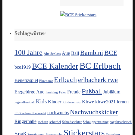
Schlagwörter
100 Jahre
Bambini
BCE
Aue
Ball
Alte Schloss
BC Erlbach
BCE Kalender
bce1919
Erlbach
erlbacherkirwe
Benefizspiel
Ehrenamt
Fußball
Erzgebirge Aue
Freude
Jubiläum
Fasching
Feier
Kids
Kinder
Kirwe
kirwe2021
lernen
jugendfussball
Kinderschutz
Nachwuchskicker
nachwuchs
LSBSachsenüberrascht
Ringerhalle
sachsen
scherdel
Schiedsrichter
Schnuppertraining
sogehtsächsisch
Stickerstars
Spaß
Sportjugend
Sportwoche
Teamshop