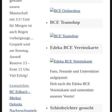
gewann
unsere
Mannschaft
mit 3:1! Und
BCE Teamshop
für Morgen ist
auch Regen
vorhergesagt…
Gespielt wird
Edeka BCE Vereinskarte
am Sonntag.
Anstoß
Reserve 13 –
Erste 15 Uhr.
Fans, Freunde und Unterstützer
Viel Erfolg!
aufgepasst:
Holt euch die Edeka BCE
Lesezeichen
.
Vereinskarte und unterstützt
BC Erlbach –
unseren Verein!
Merkur
Oelsnitz
Schiedsrichter gesucht
Nachwuchsspiele