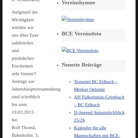
Vereinshymne
Aufgrund der
Wichtigkeit
würden wir
BCE Vereinsfoto
uns über Euer
zahlreiches
und
pünktliches
Neueste Beiträge
Erscheinen
sehr freuen!!
Anträge zur
Testspiel BC Erlbach –
Jahreshauptversammlung
Merkur Oelsnitz
sind schriftlich
AH Falkenstein-Grünbach
bis zum
– BC Erlbach
19.03.2015
D-Jugend Saisonrückblick
bei
25/26
Rolf Thomä,
Kalender für alle
Bahnhofstr. 3,
Mannschaften mit BCE-