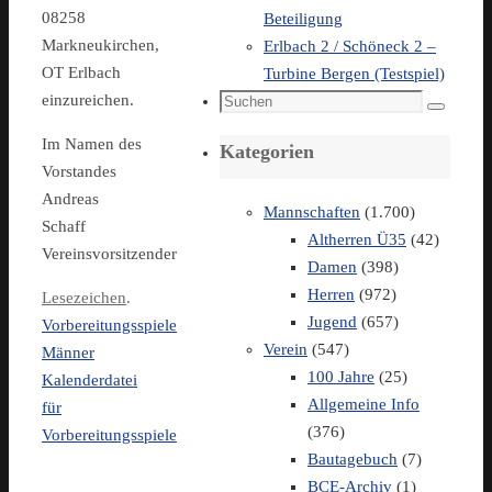
08258
Beteiligung
Markneukirchen,
Erlbach 2 / Schöneck 2 –
OT Erlbach
Turbine Bergen (Testspiel)
Suchen
einzureichen.
Suchen
nach:
Im Namen des
Kategorien
Vorstandes
Andreas
Mannschaften
(1.700)
Schaff
Altherren Ü35
(42)
Vereinsvorsitzender
Damen
(398)
Herren
(972)
Lesezeichen
.
Jugend
(657)
Vorbereitungsspiele
Verein
(547)
Männer
100 Jahre
(25)
Kalenderdatei
Allgemeine Info
für
(376)
Vorbereitungsspiele
Bautagebuch
(7)
BCE-Archiv
(1)