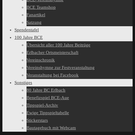
BCE Teamshop
Fanartikel
Satzung
Spendentafel
100 Jahre BCE
Übersicht aller 100 Jahre Beiträge
Erlbacher Ortsmeisterschaft
Vereinschronik
Vereinshymne zur Festveranstaltung
Veranstaltung bei Facebook
Sonstiges
80 Jahre BC Erlbach
Benefizspiel BCE-Aue
Tippspiel-Archiv
Ewige Tippspieltabelle
Stickerstars
Bautagebuch mit Webcam