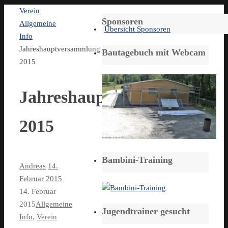
Start
Verein
Sponsoren
Allgemeine
Übersicht Sponsoren
Info
Jahreshauptversammlung
Bautagebuch mit Webcam
2015
Jahreshauptversammlung
2015
Bambini-Training
Andreas
14.
Februar 2015
14. Februar
2015
Allgemeine
Jugendtrainer gesucht
Info
,
Verein