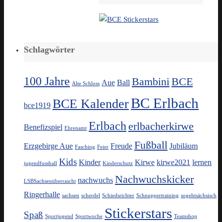
Schlagwörter
100 Jahre
Bambini
BCE
Aue
Ball
Alte Schloss
BC Erlbach
BCE Kalender
bce1919
Erlbach
erlbacherkirwe
Benefizspiel
Ehrenamt
Fußball
Erzgebirge Aue
Freude
Jubiläum
Fasching
Feier
Kids
Kinder
Kirwe
kirwe2021
lernen
jugendfussball
Kinderschutz
Nachwuchskicker
nachwuchs
LSBSachsenüberrascht
Ringerhalle
sachsen
scherdel
Schiedsrichter
Schnuppertraining
sogehtsächsisch
Stickerstars
Spaß
Sportjugend
Sportwoche
Teamshop