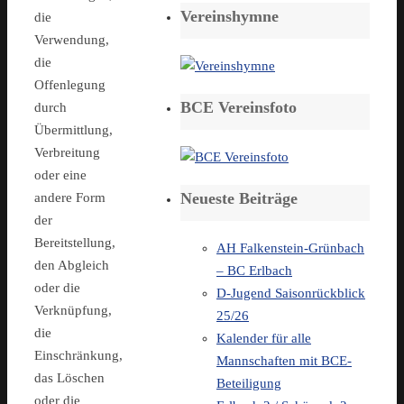
Vereinshymne
die
Verwendung,
die
Offenlegung
BCE Vereinsfoto
durch
Übermittlung,
Verbreitung
oder eine
Neueste Beiträge
andere Form
der
Bereitstellung,
AH Falkenstein-Grünbach
den Abgleich
– BC Erlbach
oder die
D-Jugend Saisonrückblick
Verknüpfung,
25/26
die
Kalender für alle
Einschränkung,
Mannschaften mit BCE-
das Löschen
Beteiligung
oder die