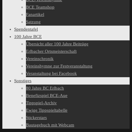
BCE Teamshop
Fanartikel
Satzung
Spendentafel
100 Jahre BCE
Übersicht aller 100 Jahre Beiträge
Erlbacher Ortsmeisterschaft
Vereinschronik
Vereinshymne zur Festveranstaltung
Veranstaltung bei Facebook
Sonstiges
80 Jahre BC Erlbach
Benefizspiel BCE-Aue
Tippspiel-Archiv
Ewige Tippspieltabelle
Stickerstars
Bautagebuch mit Webcam