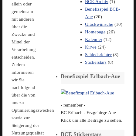
BCE-Archiv
(1)
allein oder
Benefizspiel BCE-
gemeinsam
Aue
(20)
mit anderen
Glückwünsche
(10)
über die
Homepage
(26)
Zwecke und
Kalender
(12)
Mittel der
Kirwe
(24)
Verarbeitung
Schiedsrichter
(8)
entscheiden.
Stickerstars
(8)
Zudem
informieren
Benefizspiel Erlbach-Aue
wir Sie
nachfolgend
über die von
uns zu
- remember -
Optimierungszwecken
BC Erlbach - Erzgebirge Aue
sowie zur
Klick um alle Beiträge zu sehen.
Steigerung der
Nutzungsqualität
BCE Stickerstars