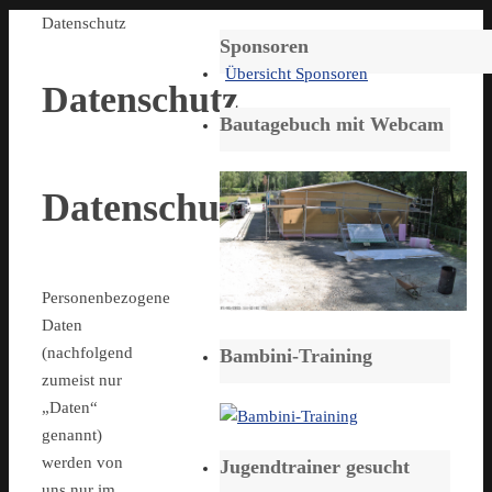
Start
Datenschutz
Sponsoren
Übersicht Sponsoren
Datenschutz
Bautagebuch mit Webcam
Datenschutzerklärung
Personenbezogene
Daten
(nachfolgend
Bambini-Training
zumeist nur
„Daten“
genannt)
werden von
Jugendtrainer gesucht
uns nur im