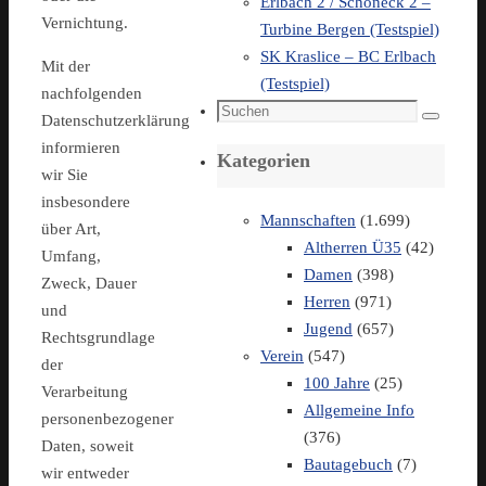
Erlbach 2 / Schöneck 2 –
Vernichtung.
Turbine Bergen (Testspiel)
SK Kraslice – BC Erlbach
Mit der
(Testspiel)
nachfolgenden
Suchen
Datenschutzerklärung
Suchen
nach:
informieren
Kategorien
wir Sie
insbesondere
Mannschaften
(1.699)
über Art,
Altherren Ü35
(42)
Umfang,
Damen
(398)
Zweck, Dauer
Herren
(971)
und
Jugend
(657)
Rechtsgrundlage
Verein
(547)
der
100 Jahre
(25)
Verarbeitung
Allgemeine Info
personenbezogener
(376)
Daten, soweit
Bautagebuch
(7)
wir entweder