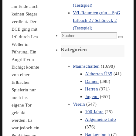
(Testspiel)
am Ende auch
VfL Reumtengrün – SpG
keinen Sieger
Erlbach 2 / Schöneck 2
verdient. Der
(Testspiel)
BCE ging mit
Suchen
1:0 durch Lea
Suchen
nach:
Weller in
Kategorien
Führung. Ein
Angriff von
Mannschaften
(1.698)
Eichigt konnte
Altherren Ü35
(41)
von einer
Damen
(398)
Erlbacher
Herren
(971)
Spielerin nur
Jugend
(657)
noch ins
Verein
(547)
eigene Tor
100 Jahre
(25)
gelenkt
Allgemeine Info
werden. Es
(376)
war jedoch ein
Bautagebuch
(7)
Punktgewinn,