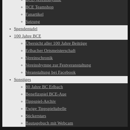
BCE Teamshop
Fanartikel
Satzung
Spendentafel
100 Jahre BCE
Übersicht aller 100 Jahre Beiträge
Erlbacher Ortsmeisterschaft
Vereinschronik
Vereinshymne zur Festveranstaltung
Veranstaltung bei Facebook
Sonstiges
80 Jahre BC Erlbach
Benefizspiel BCE-Aue
Tippspiel-Archiv
Ewige Tippspieltabelle
Stickerstars
Bautagebuch mit Webcam