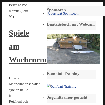
Start
Beiträge von
Sponsoren
marcus
(Seite
Übersicht Sponsoren
99)
Bautagebuch mit Webcam
Spiele
am
Wochenende
Bambini-Training
Unsere
Männermannschaften
spielen heute
in
Jugendtrainer gesucht
Reichenbach