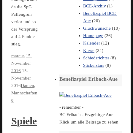
BCE-Archiv
(1)
da die SpG
Benefizspiel BCE-
Paffengrün
Aue
(20)
verlor und so
Glückwünsche
(10)
der Vorsprung
Homepage
(26)
auf 4 Punkte
Kalender
(12)
stieg.
Kirwe
(24)
marcus
15.
Schiedsrichter
(8)
November
Stickerstars
(8)
2016
15.
November
Benefizspiel Erlbach-Aue
2016
Damen
,
Mannschaften
0
- remember -
BC Erlbach - Erzgebirge Aue
Spiele
Klick um alle Beiträge zu sehen.