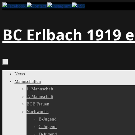
Zum
Inhalt
springen
BC Erlbach 1919 e
Zum
News
Inhalt
Mannschaften
springen
1. Mannschaft
2. Mannschaft
BCE Frauen
Nachwuchs
B-Jugend
C-Jugend
D-Jugend