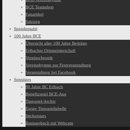
BCE Teamshop
Fanartikel
Satzung
Spendentafel
100 Jahre BCE
Übersicht aller 100 Jahre Beiträge
Erlbacher Ortsmeisterschaft
Vereinschronik
Vereinshymne zur Festveranstaltung
Veranstaltung bei Facebook
Sonstiges
80 Jahre BC Erlbach
Benefizspiel BCE-Aue
Tippspiel-Archiv
Ewige Tippspieltabelle
Stickerstars
Bautagebuch mit Webcam