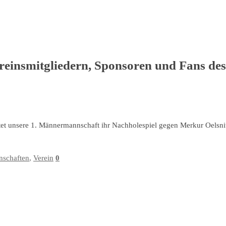
reinsmitgliedern, Sponsoren und Fans de
tet unsere 1. Männermannschaft ihr Nachholespiel gegen Merkur Oelsnit
schaften
,
Verein
0