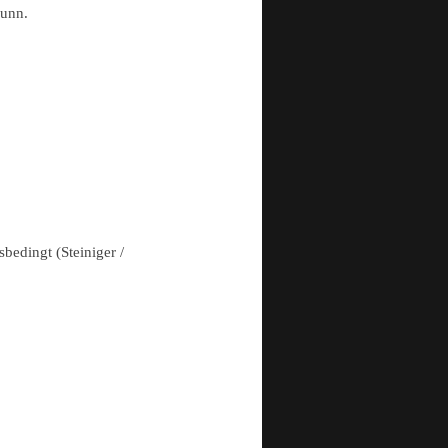
runn.
bedingt (Steiniger /