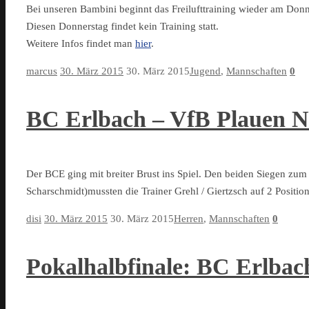
Bei unseren Bambini beginnt das Freilufttraining wieder am Don
Diesen Donnerstag findet kein Training statt.
Weitere Infos findet man
hier
.
marcus
30. März 2015
30. März 2015
Jugend
,
Mannschaften
0
BC Erlbach – VfB Plauen No
Der BCE ging mit breiter Brust ins Spiel. Den beiden Siegen zum A
Scharschmidt)mussten die Trainer Grehl / Giertzsch auf 2 Posit
disi
30. März 2015
30. März 2015
Herren
,
Mannschaften
0
Pokalhalbfinale: BC Erlbach