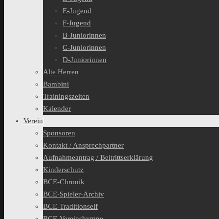
E-Jugend
F-Jugend
B-Juniorinnen
C-Juniorinnen
D-Juniorinnen
Alte Herren
Bambini
Trainingszeiten
Kalender
Verein
Sponsoren
Kontakt / Ansprechpartner
Aufnahmeantrag / Beitrittserklärung
Kinderschutz
BCE-Chronik
BCE-Spieler-Archiv
BCE-Traditionself
BCE-Vereinshymne