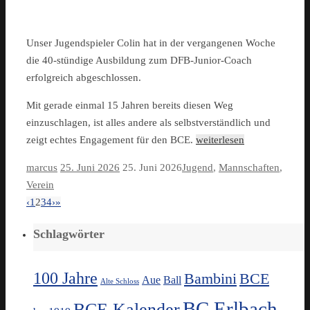
Unser Jugendspieler Colin hat in der vergangenen Woche
die 40-stündige Ausbildung zum DFB-Junior-Coach
erfolgreich abgeschlossen.
Mit gerade einmal 15 Jahren bereits diesen Weg
einzuschlagen, ist alles andere als selbstverständlich und
zeigt echtes Engagement für den BCE.
weiterlesen
marcus
25. Juni 2026
25. Juni 2026
Jugend
,
Mannschaften
,
Verein
‹
1
2
3
4
›
»
Schlagwörter
100 Jahre
Bambini
BCE
Aue
Ball
Alte Schloss
BC Erlbach
BCE Kalender