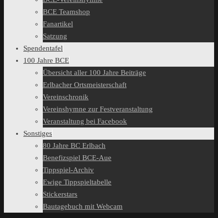
BCE Teamshop
Fanartikel
Satzung
Spendentafel
100 Jahre BCE
Übersicht aller 100 Jahre Beiträge
Erlbacher Ortsmeisterschaft
Vereinschronik
Vereinshymne zur Festveranstaltung
Veranstaltung bei Facebook
Sonstiges
80 Jahre BC Erlbach
Benefizspiel BCE-Aue
Tippspiel-Archiv
Ewige Tippspieltabelle
Stickerstars
Bautagebuch mit Webcam