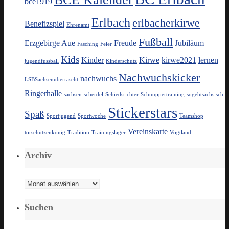
bce1919
Erlbach
erlbacherkirwe
Benefizspiel
Ehrenamt
Fußball
Erzgebirge Aue
Freude
Jubiläum
Fasching
Feier
Kids
Kinder
Kirwe
kirwe2021
lernen
jugendfussball
Kinderschutz
Nachwuchskicker
nachwuchs
LSBSachsenüberrascht
Ringerhalle
sachsen
scherdel
Schiedsrichter
Schnuppertraining
sogehtsächsisch
Stickerstars
Spaß
Sportjugend
Sportwoche
Teamshop
Vereinskarte
torschützenkönig
Tradition
Trainingslager
Vogtland
Archiv
Archiv
Suchen